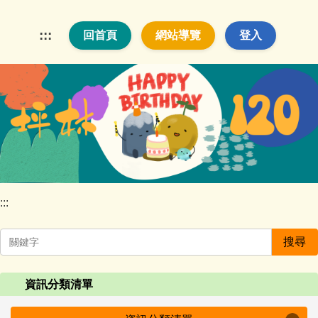
跳
到
:::
回首頁
網站導覽
登入
主
要
內
容
區
:::
搜尋
資訊分類清單