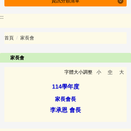
資訊分類清單
特色坪林
:::
學校簡介
首頁
家長會
行政組織
防疫專區
家長會
附設幼兒園
字體大小調整
小
中
大
會議紀錄
114學年度
十二年國教資訊
家長會長
李承恩 會長
下載專區
班級園地