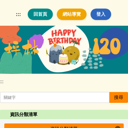
跳
到
:::
回首頁
網站導覽
登入
主
要
內
容
區
:::
搜尋
資訊分類清單