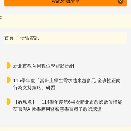
資訊分類清單
特色坪林
:::
學校簡介
首頁
研習資訊
行政組織
防疫專區
新北市教育局數位學習影音網
附設幼兒園
115學年度「當班上學生需求越來越多元-全班性正向
會議紀錄
行為支持策略」研習
十二年國教資訊
【教務處】
114學年度第6梯次新北市教師數位增能
研習與AI教學應用暨智慧學習種子教師認證
下載專區
班級園地