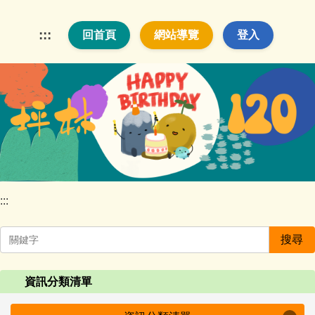
跳
到
:::
回首頁
網站導覽
登入
主
要
內
容
區
:::
搜尋
資訊分類清單