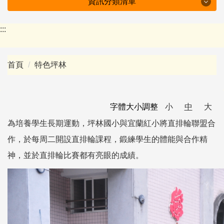
資訊分類清單
特色坪林
:::
學校簡介
首頁
特色坪林
行政組織
防疫專區
字體大小調整
小
中
大
附設幼兒園
為培養學生長期運動，坪林國小與宜蘭紅小將直排輪聯盟合
作，於每周二開設直排輪課程，鍛練學生的體能與合作精
會議紀錄
神，並於直排輪比賽都有亮眼的成績。
十二年國教資訊
下載專區
班級園地