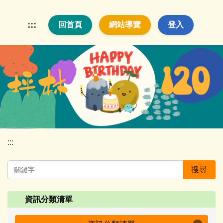
跳
到
:::
回首頁
網站導覽
登入
主
要
內
容
區
:::
搜尋
資訊分類清單