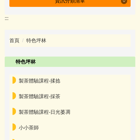
資訊分類清單
特色坪林
:::
學校簡介
首頁
特色坪林
行政組織
防疫專區
特色坪林
附設幼兒園
製茶體驗課程-揉捻
會議紀錄
製茶體驗課程-採茶
十二年國教資訊
製茶體驗課程-日光萎凋
下載專區
小小茶師
班級園地