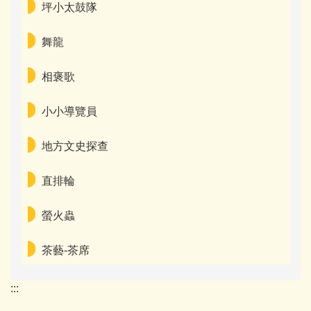
坪小太鼓隊
家長會
舞龍
臺灣母語日專區
相褒歌
早午餐專區
場地租借資訊
小小導覽員
資訊組
地方文史探查
教師諮商輔導支持系統服務
直排輪
螢火蟲
茶藝-茶席
:::