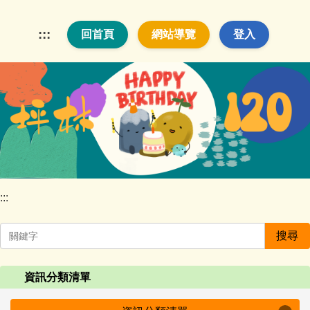
跳
到
:::
回首頁
網站導覽
登入
主
要
內
容
區
:::
搜尋
資訊分類清單