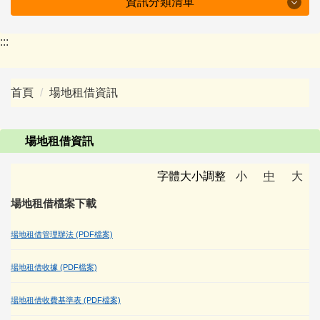
資訊分類清單
特色坪林
:::
學校簡介
首頁
場地租借資訊
行政組織
防疫專區
場地租借資訊
附設幼兒園
字體大小調整
小
中
大
場地租借檔案下載
會議紀錄
場地租借管理辦法 (PDF檔案)
十二年國教資訊
場地租借收據 (PDF檔案)
下載專區
場地租借收費基準表 (PDF檔案)
班級園地