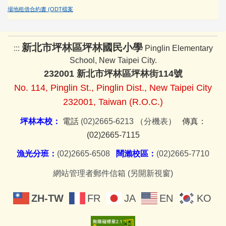
場地租借合約書 (ODT檔案
家長會
臺灣母語日專區
新北市坪林區坪林國民小學
:::
Pinglin Elementary
早午餐專區
School, New Taipei City.
232001 新北市坪林區坪林街114號
場地租借資訊
No. 114, Pinglin St., Pinglin Dist., New Taipei City
232001, Taiwan (R.O.C.)
資訊組
坪林本校：
電話
(02)2665-6213
（
分機表
） 傳真：
教師諮商輔導支持系統服務
(02)2665-7115
漁光分班：
(02)2665-6508
闊瀨校區：
(02)2665-7710
網站管理者郵件信箱 (另開新視窗)
ZH-TW
FR
JA
EN
KO