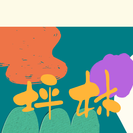
跳
到
主
要
內
容
區