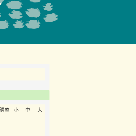
小調整
小
中
大