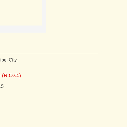
pei City.
n (R.O.C.)
15