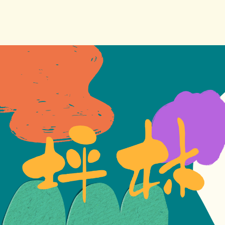
跳
到
主
要
內
容
區