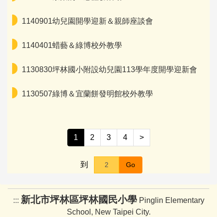
家長會
1140901幼兒園開學迎新＆親師座談會
臺灣母語日專區
1140401蜡藝＆綠博校外教學
早午餐專區
1130830坪林國小附設幼兒園113學年度開學迎新會
場地租借資訊
1130507綠博＆宜蘭餅發明館校外教學
資訊組
教師諮商輔導支持系統服務
1
2
3
4
>
到
Go
新北市坪林區坪林國民小學
:::
Pinglin Elementary
School, New Taipei City.