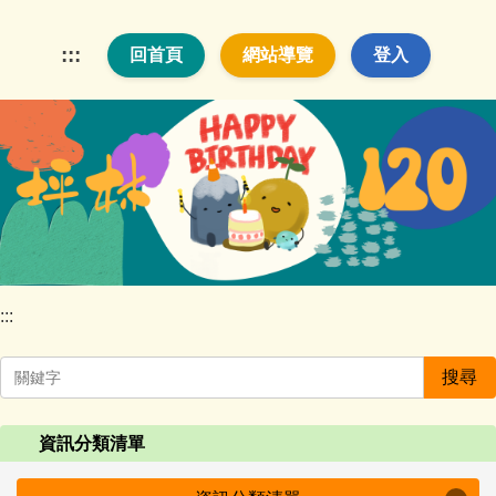
跳
到
:::
回首頁
網站導覽
登入
主
要
內
容
區
:::
搜尋
資訊分類清單