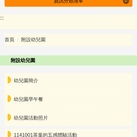
資訊分類清單
特色坪林
:::
學校簡介
首頁
附設幼兒園
行政組織
防疫專區
附設幼兒園
附設幼兒園
幼兒園簡介
會議紀錄
幼兒園早午餐
十二年國教資訊
下載專區
幼兒園活動照片
班級園地
1141001茶葉的五感體驗活動