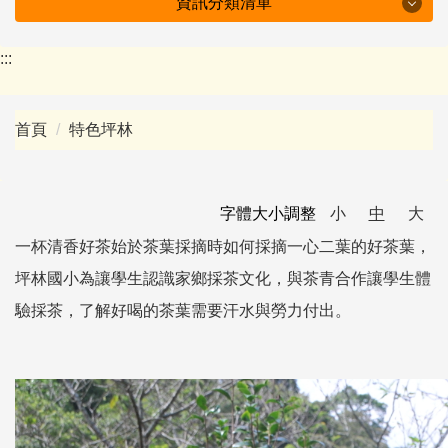
資訊分類清單
特色坪林
:::
學校簡介
首頁
特色坪林
行政組織
防疫專區
字體大小調整
小
中
大
附設幼兒園
一杯清香好茶始於茶葉採摘時如何採摘一心二葉的好茶葉，
坪林國小為讓學生認識家鄉採茶文化，與茶青合作讓學生體
會議紀錄
驗採茶，了解好喝的茶葉需要汗水與勞力付出。
十二年國教資訊
下載專區
班級園地