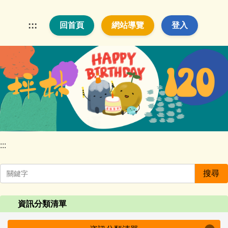
跳
到
:::
回首頁
網站導覽
登入
主
要
內
容
區
:::
搜尋
資訊分類清單