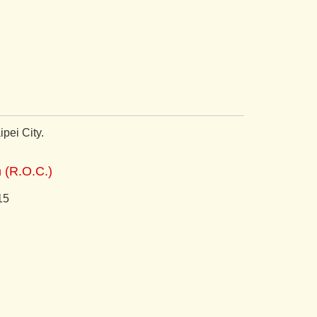
pei City.
n (R.O.C.)
15