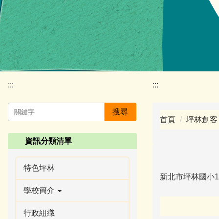
:::
:::
搜尋
首頁
坪林創客
資訊分類清單
特色坪林
新北市坪林國小1
學校簡介
行政組織