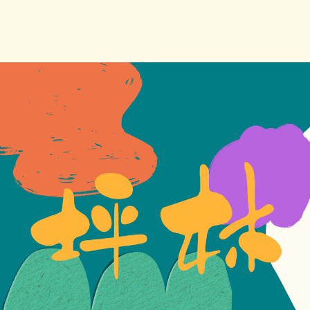
跳
到
主
要
內
容
區