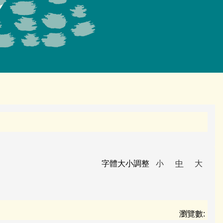
字體大小調整
小
中
大
瀏覽數: