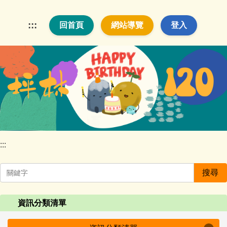
跳
到
:::
回首頁
網站導覽
登入
主
要
內
容
區
:::
搜尋
資訊分類清單