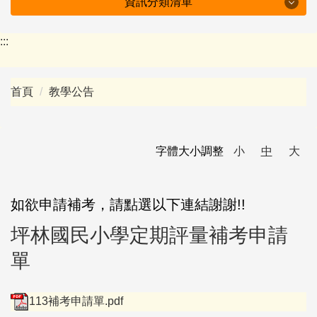
資訊分類清單
特色坪林
:::
學校簡介
首頁
教學公告
行政組織
防疫專區
字體大小調整
小
中
大
附設幼兒園
會議紀錄
如欲申請補考，請點選以下連結謝謝!!
坪林國民小學定期評量補考申請
十二年國教資訊
單
下載專區
班級園地
113補考申請單.pdf