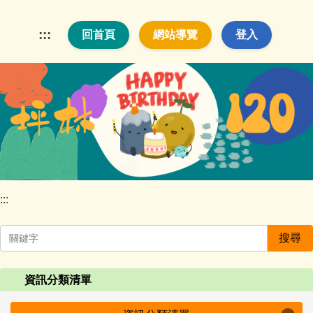
跳
到
:::
回首頁
網站導覽
登入
主
要
內
容
區
:::
搜尋
資訊分類清單